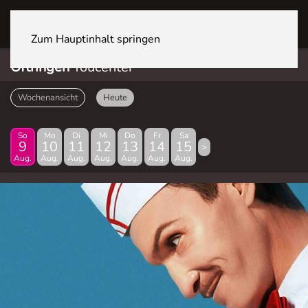
OFTRINGEN Youcenter
Zum Hauptinhalt springen
Oftringen
Youcenter
Wochenansicht
Heute
So
Mo
Di
Mi
Do
Fr
Sa
9
10
11
12
13
14
15
>
Aug.
Aug.
Aug.
Aug.
Aug.
Aug.
Aug.