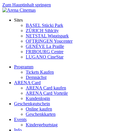
Zum Hauptinhalt springen
Sites
BASEL Stücki Park
ZÜRICH Sihlcity
NETSTAL Wiggispark
OFTRINGEN Youcenter
GENÈVE La Praille
FRIBOURG Centre
LUGANO CineStar
Programm
Tickets Kaufen
Demnächst
ARENA Card
ARENA Card kaufen
ARENA Card Vorteile
Kundenlogin
Geschenkgutschein
Online kaufen
Geschenkkarten
Events
Kindergeburtstag
Info