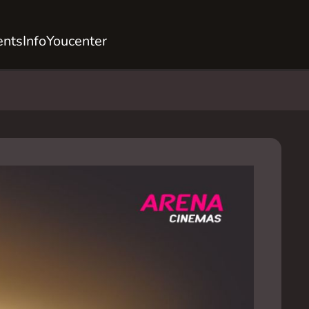
ents
Info
Youcenter