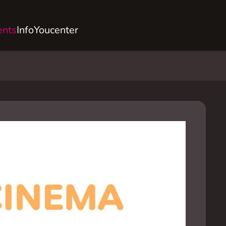
ents
Info
Youcenter