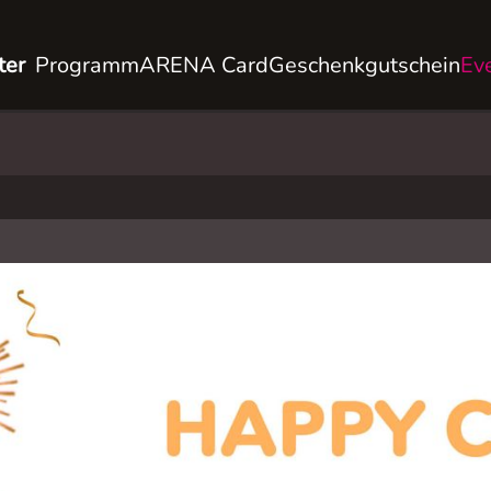
ter
Programm
ARENA Card
Geschenkgutschein
Ev