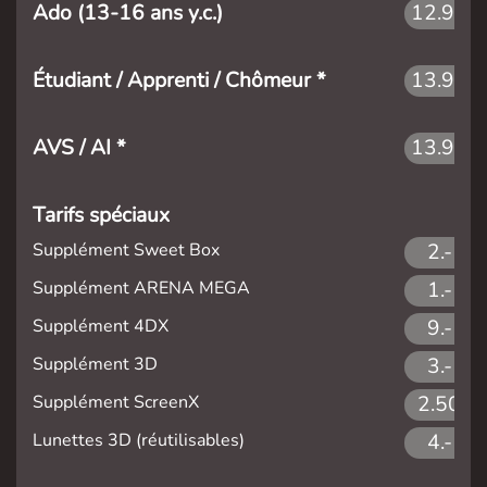
Ado (13-16 ans y.c.)
12.90
Étudiant / Apprenti / Chômeur *
13.90
AVS / AI *
13.90
Tarifs spéciaux
Supplément Sweet Box
2.-
Supplément ARENA MEGA
1.-
Supplément 4DX
9.-
Supplément 3D
3.-
Supplément ScreenX
2.50
Lunettes 3D (réutilisables)
4.-