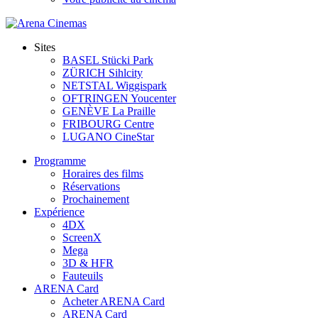
Sites
BASEL Stücki Park
ZÜRICH Sihlcity
NETSTAL Wiggispark
OFTRINGEN Youcenter
GENÈVE La Praille
FRIBOURG Centre
LUGANO CineStar
Programme
Horaires des films
Réservations
Prochainement
Expérience
4DX
ScreenX
Mega
3D & HFR
Fauteuils
ARENA Card
Acheter ARENA Card
ARENA Card