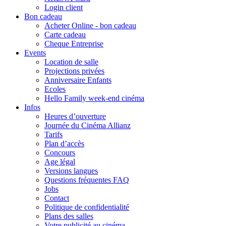
Login client
Bon cadeau
Acheter Online - bon cadeau
Carte cadeau
Cheque Entreprise
Events
Location de salle
Projections privées
Anniversaire Enfants
Ecoles
Hello Family week-end cinéma
Infos
Heures d’ouverture
Journée du Cinéma Allianz
Tarifs
Plan d’accès
Concours
Age légal
Versions langues
Questions fréquentes FAQ
Jobs
Contact
Politique de confidentialité
Plans des salles
Votre publicité au cinéma