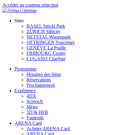
Accéder au contenu principal
Sites
BASEL Stücki Park
ZÜRICH Sihlcity
NETSTAL Wiggispark
OFTRINGEN Youcenter
GENÈVE La Praille
FRIBOURG Centre
LUGANO CineStar
Programme
Horaires des films
Réservations
Prochainement
Expérience
4DX
ScreenX
Mega
3D & HFR
Fauteuils
ARENA Card
Acheter ARENA Card
ARENA Card