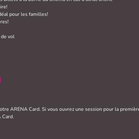
ire!
éal pour les familles!
res!
 de vol
d
otre ARENA Card. Si vous ouvrez une session pour la première f
A Card.