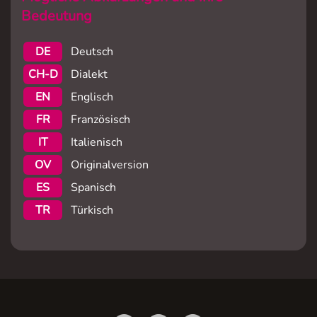
Bedeutung
DE
Deutsch
CH-D
Dialekt
EN
Englisch
FR
Französisch
IT
Italienisch
OV
Originalversion
ES
Spanisch
TR
Türkisch